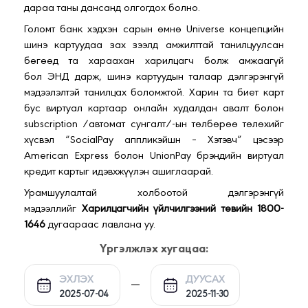
дараа таны дансанд олгогдох болно.
Голомт банк хэдхэн сарын өмнө Universe концепцийн
шинэ картуудаа зах зээлд амжилттай танилцуулсан
бөгөөд та хараахан харилцагч болж амжаагүй
бол
ЭНД
дарж, шинэ картуудын талаар дэлгэрэнгүй
мэдээлэлтэй танилцах боломжтой. Харин та биет карт
бус виртуал картаар онлайн худалдан авалт болон
subscription /автомат сунгалт/-ын төлбөрөө төлөхийг
хүсвэл “SocialPay аппликэйшн – Хэтэвч” цэсээр
American Express болон UnionPay брэндийн виртуал
кредит картыг идэвхжүүлэн ашиглаарай.
Урамшуулалтай холбоотой дэлгэрэнгүй
мэдээллийг
Харилцагчийн үйлчилгээний төвийн 1800-
1646
дугаараас лавлана уу.
Үргэлжлэх хугацаа:
ЭХЛЭХ
ДУУСАХ
2025-07-04
2025-11-30