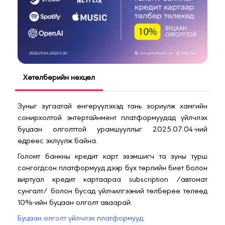
Хөтөлбөрийн нөхцөл
Зуныг зугаатай өнгөрүүлэхэд тань зориулж хамгийн
сонирхолтой энтертайнмент платформуудад үйлчлэх
буцаан олголттой урамшууллыг 2025.07.04-ний
өдрөөс эхлүүлж байна.
Голомт банкны кредит карт эзэмшигч та зуны турш
сонгогдсон платформууд дээр бүх төрлийн биет болон
виртуал кредит картаараа subscription /автомат
сунгалт/ болон бусад үйлчилгээний төлбөрөө төлөөд
10%-ийн буцаан олголт аваарай.
Буцаан олголт үйлчлэх платформууд: