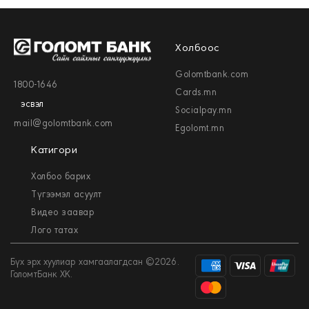
Холбоос
Golomtbank.com
1800-1646
Cards.mn
эсвэл
Socialpay.mn
mail@golomtbank.com
Egolomt.mn
Катигори
Холбоо барих
Түгээмэл асуулт
Видео заавар
Лого татах
Бүх эрх хуулиар хамгаалагдсан ©2026.
ГоломтБанк ХК.