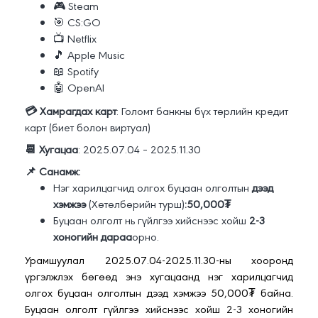
🎮 Steam
🎯 CS:GO
📺 Netflix
🎵 Apple Music
📖 Spotify
🤖 OpenAI
💳 Хамрагдах карт
: Голомт банкны бүх төрлийн кредит
карт (биет болон виртуал)
📆 Хугацаа
: 2025.07.04 – 2025.11.30
📌 Санамж:
Нэг харилцагчид олгох буцаан олголтын
дээд
хэмжээ
(Хөтөлбөрийн турш)
:50,000₮
Буцаан олголт нь гүйлгээ хийснээс хойш
2-3
хоногийн дараа
орно.
Урамшуулал 2025.07.04-2025.11.30-ны хооронд
үргэлжлэх бөгөөд энэ хугацаанд нэг харилцагчид
олгох буцаан олголтын дээд хэмжээ 50,000₮ байна.
Буцаан олголт гүйлгээ хийснээс хойш 2-3 хоногийн