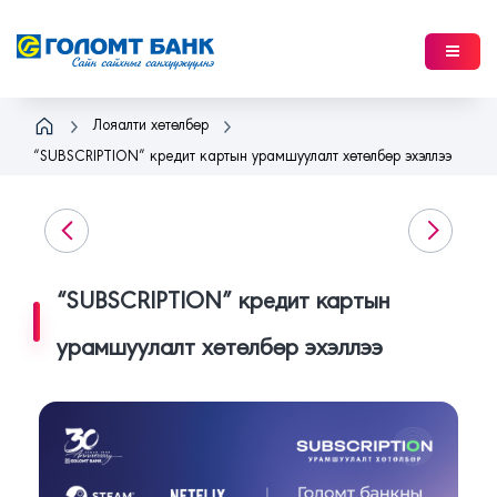
Нүүр хуудас
Лояалти хөтөлбөр
“SUBSCRIPTION” кредит картын урамшуулалт хөтөлбөр эхэллээ
Дотоодын урамшуулалт сүлжээ
Олон улсын урамшуулалт сүлжээ
Лояалти хөтөлбөр
“SUBSCRIPTION” кредит картын
Хамтарч ажиллах
Гарын авлага
урамшуулалт хөтөлбөр эхэллээ
Хайлт хийх
Нэвтрэх